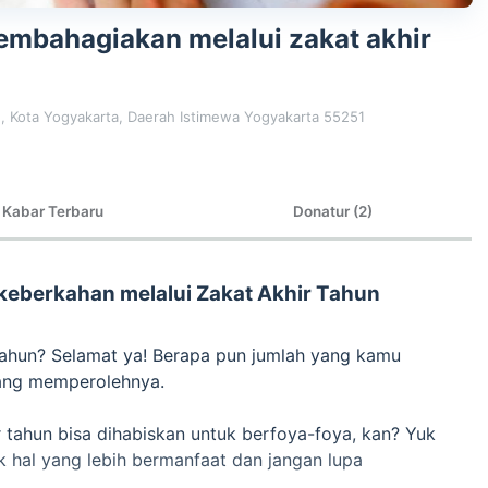
embahagiakan melalui zakat akhir
, Kota Yogyakarta, Daerah Istimewa Yogyakarta 55251
Kabar Terbaru
Donatur (2)
keberkahan melalui
Zakat Akhir Tahun
tahun? Selamat ya! Berapa pun jumlah yang kamu
rang memperolehnya.
r tahun bisa dihabiskan untuk berfoya-foya, kan? Yuk
 hal yang lebih bermanfaat dan jangan lupa