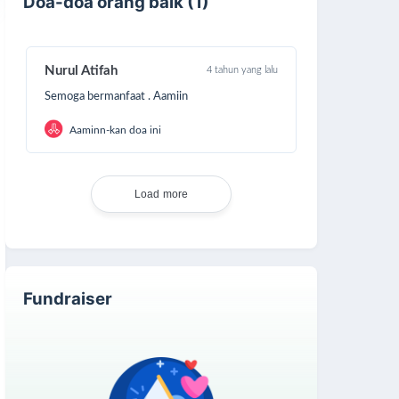
Doa-doa orang baik (1)
Nurul Atifah
4 tahun yang lalu
Semoga bermanfaat . Aamiin
Aaminn-kan doa ini
Load more
Fundraiser