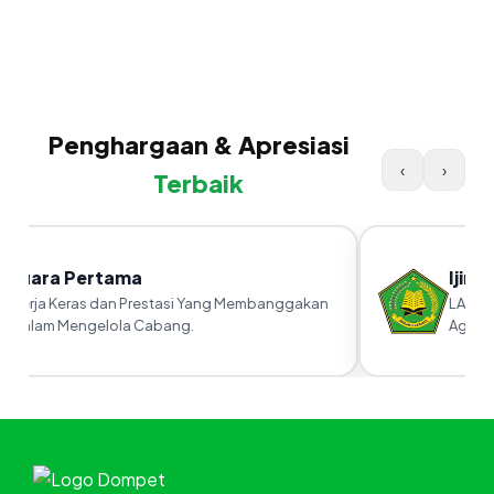
Penghargaan & Apresiasi
‹
›
Terbaik
Juara Pertama
Ijin 
Kerja Keras dan Prestasi Yang Membanggakan
LAZ ya
Dalam Mengelola Cabang.
Agama 