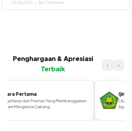
20 July 2022
No Comments
Penghargaan & Apresiasi
‹
›
Terbaik
Juara Pertama
Ijin 
Kerja Keras dan Prestasi Yang Membanggakan
LAZ yan
Dalam Mengelola Cabang.
Agama R