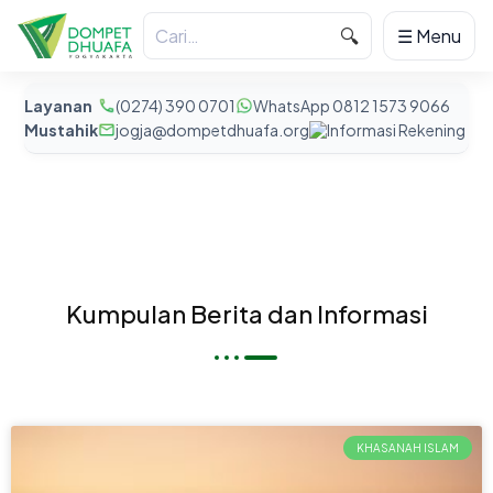
🔍
☰ Menu
Layanan
(0274) 390 0701
WhatsApp 0812 1573 9066
Mustahik
jogja@dompetdhuafa.org
Informasi Rekening
Kumpulan Berita dan Informasi
KHASANAH ISLAM