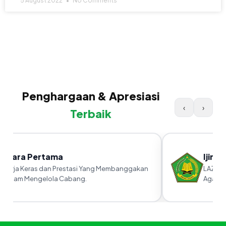
5 August 2022
No Comments
Penghargaan & Apresiasi
‹
›
Terbaik
Juara Pertama
Ijin 
Kerja Keras dan Prestasi Yang Membanggakan
LAZ yan
Dalam Mengelola Cabang.
Agama 