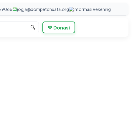
3 9066
jogja@dompetdhuafa.org
Informasi Rekening
🔍
💚 Donasi