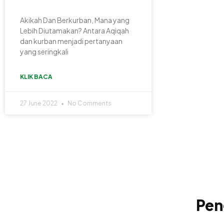
Akikah Dan Berkurban, Mana yang
Lebih Diutamakan? Antara Aqiqah
dan kurban menjadi pertanyaan
yang seringkali
KLIK BACA
27 June 2022
No Comments
Pen