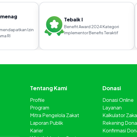
emenag
Tebaik I
Benefit Award 2024 Kategori
endapatkan Izin
Implementor Benefis Teraktif
a RI
Tentang Kami
Donasi
Profile
Donasi Online
Program
Layanan
Mitra Pengelola Zakat
Kalkulator Zaka
Laporan Publik
Rekening Dona
Karier
Konfirmasi Don