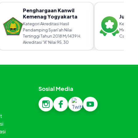
Penghargaan Kanwil
Kemenag Yogyakarta
Juara P
Kategori Akreditasi Hasil
Kerja Keras
Pendamping Syari'ah Nilai
Membangga
Tertinggi Tahun 2018 M/1439 H.
Cabang.
Akreditasi "A" Nilai 95, 30
Sosial Media
t
si
asi