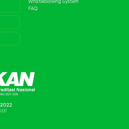
Whistleblowing System
FAQ
:2022
0331