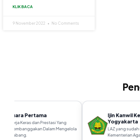
KLIK BACA
9 November 2022
No Comments
Pen
Juara Pertama
Ijin Kanwil K
Yogyakarta
Kerja Keras dan Prestasi Yang
Membanggakan Dalam Mengelola
LAZ yang sudah m
Cabang.
Kementerian Agam