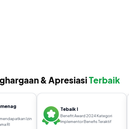
ghargaan & Apresiasi
Terbaik
emenag
Tebaik I
Benefit Award 2024 Kategori
endapatkan Izin
Implementor Benefis Teraktif
a RI