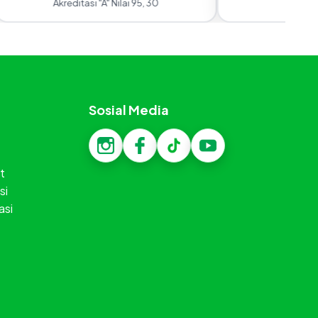
Akreditasi "A" Nilai 95, 30
Sosial Media
t
si
asi