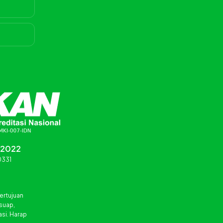
:2022
0331
ertujuan
 suap,
asi. Harap