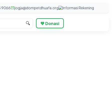
3 9066
jogja@dompetdhuafa.org
Informasi Rekening
🔍
💚 Donasi