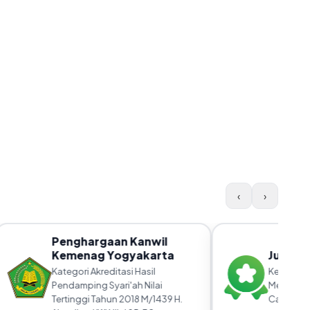
‹
›
Penghargaan Kanwil
Kemenag Yogyakarta
Juara P
Kategori Akreditasi Hasil
Kerja Keras
Pendamping Syari'ah Nilai
Membangga
Tertinggi Tahun 2018 M/1439 H.
Cabang.