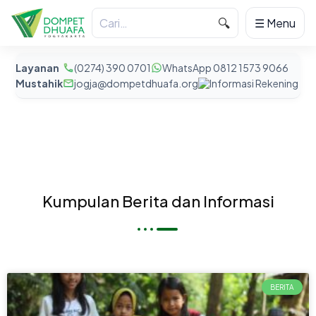
🔍
☰ Menu
Layanan
(0274) 390 0701
WhatsApp 0812 1573 9066
Mustahik
jogja@dompetdhuafa.org
Informasi Rekening
Kumpulan Berita dan Informasi
BERITA