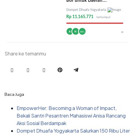
Bor untuk Daerah
Kekeringan
Dompet Dhuafa Yogyakarta
Rp 11.165.771
terkumpul
A
H
∞
157+
Share ke temanmu
Baca Juga
EmpowerHer: Becoming a Woman of Impact,
Bekali Santri Pesantren Mahasiswi Anisa Rancang
Aksi Sosial Berdampak
Dompet Dhuafa Yogyakarta Salurkan 150 Ribu Liter