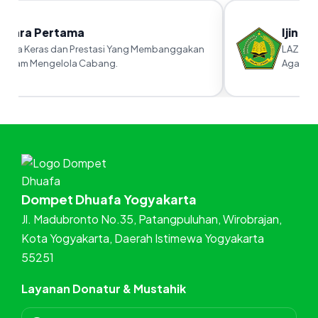
Juara Pertama
Ijin K
Kerja Keras dan Prestasi Yang Membanggakan
LAZ yang
Dalam Mengelola Cabang.
Agama RI
Dompet Dhuafa Yogyakarta
Jl. Madubronto No.35, Patangpuluhan, Wirobrajan,
Kota Yogyakarta, Daerah Istimewa Yogyakarta
55251
Layanan Donatur & Mustahik