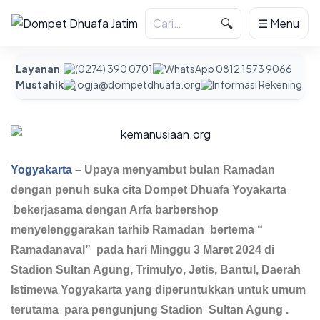
🔍
☰ Menu
Layanan
(0274) 390 0701
WhatsApp 0812 1573 9066
Mustahik
jogja@dompetdhuafa.org
Informasi Rekening
Yogyakarta
– Upaya menyambut bulan Ramadan
dengan penuh suka cita Dompet Dhuafa Yoyakarta
bekerjasama dengan Arfa barbershop
menyelenggarakan tarhib Ramadan bertema “
Ramadanaval” pada hari Minggu 3 Maret 2024 di
Stadion Sultan Agung, Trimulyo, Jetis, Bantul, Daerah
Istimewa Yogyakarta yang diperuntukkan untuk umum
terutama para pengunjung Stadion Sultan Agung .