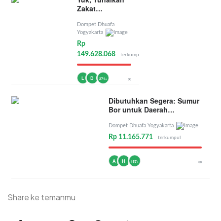
Zakat
Penghasilan
Dompet Dhuafa
Yogyakarta
Rp
149.628.068
terkumpul
L
D
∞
271+
Dibutuhkan Segera: Sumur
Bor untuk Daerah
Kekeringan
Dompet Dhuafa Yogyakarta
Rp 11.165.771
terkumpul
A
H
∞
157+
Share ke temanmu