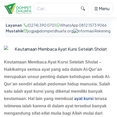
🔍
☰ Menu
Layanan
(0274) 390 0701
WhatsApp 0812 1573 9066
Mustahik
jogja@dompetdhuafa.org
Informasi Rekening
Keutamaan Membaca Ayat Kursi Setelah Sholat –
Hakikatnya semua ayat yang ada dalam Al-Qur’an
merupakan unsur penting dalam kehidupan sebab Al-
Qur’an sendiri adalah pedoman hidup manusia. Salah
satu ialah ayat kursi yang dikenal memiliki banyak
keutamaan. Hal lain yang membuat
ayat kursi
terasa
istimewa ialah karena di dalam ayat tersebut banyak
mengandung sifat-sifat mulia bagi Allah mulai dari