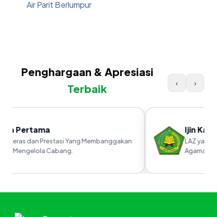
Air Parit Berlumpur
Penghargaan & Apresiasi
‹
›
Terbaik
ara Pertama
Ijin Kanw
ja Keras dan Prestasi Yang Membanggakan
LAZ yang su
am Mengelola Cabang.
Agama RI