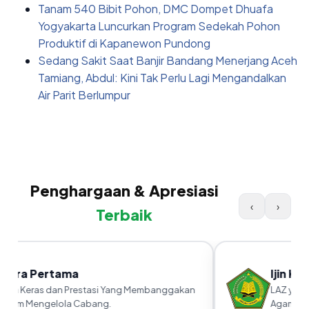
Tanam 540 Bibit Pohon, DMC Dompet Dhuafa
Yogyakarta Luncurkan Program Sedekah Pohon
Produktif di Kapanewon Pundong
Sedang Sakit Saat Banjir Bandang Menerjang Aceh
Tamiang, Abdul: Kini Tak Perlu Lagi Mengandalkan
Air Parit Berlumpur
Penghargaan & Apresiasi
‹
›
Terbaik
uara Pertama
Ijin Ka
rja Keras dan Prestasi Yang Membanggakan
LAZ yang 
alam Mengelola Cabang.
Agama RI