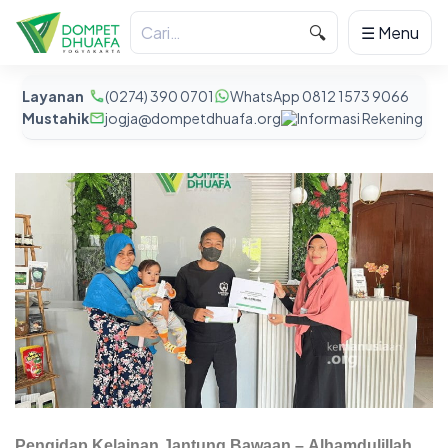
🔍
☰ Menu
Layanan
(0274) 390 0701
WhatsApp 0812 1573 9066
Mustahik
jogja@dompetdhuafa.org
Informasi Rekening
Pengidap Kelainan Jantung Bawaan – Alhamdulillah,