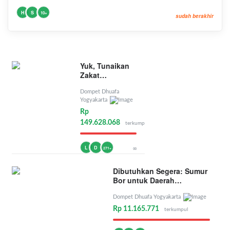
H
S
10+
sudah berakhir
Yuk, Tunaikan
Zakat
Penghasilan
Dompet Dhuafa
Yogyakarta
Rp
149.628.068
terkumpul
L
D
∞
271+
Dibutuhkan Segera: Sumur
Bor untuk Daerah
Kekeringan
Dompet Dhuafa Yogyakarta
Rp 11.165.771
terkumpul