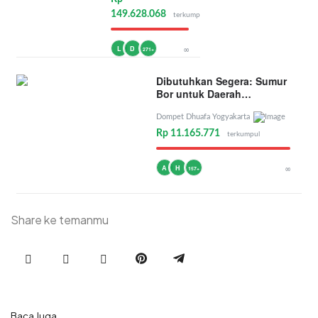
149.628.068
terkumpul
L
D
∞
271+
Dibutuhkan Segera: Sumur
Bor untuk Daerah
Kekeringan
Dompet Dhuafa Yogyakarta
Rp 11.165.771
terkumpul
A
H
∞
157+
Share ke temanmu
Baca Juga