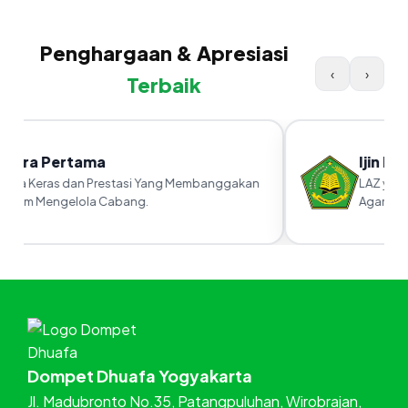
Penghargaan & Apresiasi
‹
›
Terbaik
uara Pertama
Ijin Ka
erja Keras dan Prestasi Yang Membanggakan
LAZ yang 
alam Mengelola Cabang.
Agama RI
Dompet Dhuafa Yogyakarta
Jl. Madubronto No.35, Patangpuluhan, Wirobrajan,