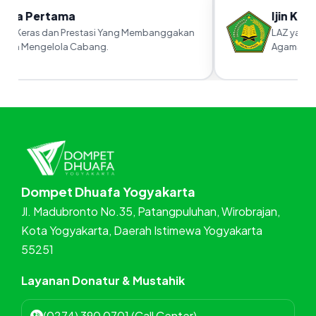
ara Pertama
Ijin Kan
ja Keras dan Prestasi Yang Membanggakan
LAZ yang su
am Mengelola Cabang.
Agama RI
Dompet Dhuafa Yogyakarta
Jl. Madubronto No.35, Patangpuluhan, Wirobrajan,
Kota Yogyakarta, Daerah Istimewa Yogyakarta
55251
Layanan Donatur & Mustahik
(0274) 390 0701 (Call Center)