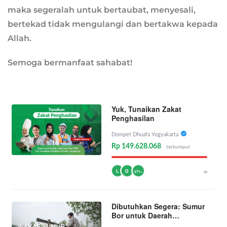
maka segeralah untuk bertaubat, menyesali,
bertekad tidak mengulangi dan bertakwa kepada
Allah.
Semoga bermanfaat sahabat!
Yuk, Tunaikan Zakat
Penghasilan
Dompet Dhuafa Yogyakarta
Rp 149.628.068
terkumpul
L
D
∞
271+
Dibutuhkan Segera: Sumur
Bor untuk Daerah
Kekeringan