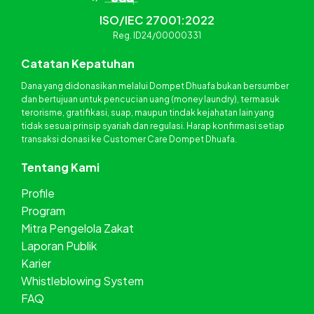
ISO/IEC 27001:2022
Reg. ID24/00000331
Catatan Kepatuhan
Dana yang didonasikan melalui Dompet Dhuafa bukan bersumber
dan bertujuan untuk pencucian uang (money laundry), termasuk
terorisme, gratifikasi, suap, maupun tindak kejahatan lain yang
tidak sesuai prinsip syariah dan regulasi. Harap konfirmasi setiap
transaksi donasi ke Customer Care Dompet Dhuafa.
Tentang Kami
Profile
Program
Mitra Pengelola Zakat
Laporan Publik
Karier
Whistleblowing System
FAQ