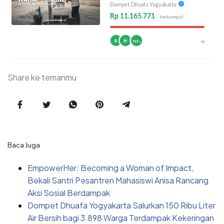
Dompet Dhuafa Yogyakarta
Rp 11.165.771
terkumpul
A
H
∞
157+
Share ke temanmu
Baca Juga
EmpowerHer: Becoming a Woman of Impact,
Bekali Santri Pesantren Mahasiswi Anisa Rancang
Aksi Sosial Berdampak
Dompet Dhuafa Yogyakarta Salurkan 150 Ribu Liter
Air Bersih bagi 3.898 Warga Terdampak Kekeringan