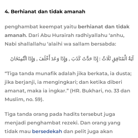
4. Berhianat dan tidak amanah
penghambat keempat yaitu
berhianat dan tidak
amanah
. Dari Abu Hurairah radhiyallahu ‘anhu,
Nabi shallallahu ‘alaihi wa sallam bersabda:
آيَةُ الْمُنَافِقِ ثَلَاثٌ : إِذَا حَدَّثَ كَذَبَ , وَإِذَا وَعَدَ أَخْلَفَ , وَإِذَا ائْتُمِنَخَانَ
“Tiga tanda munafik adalah jika berkata, ia dusta;
jika berjanji, ia mengingkari; dan ketika diberi
amanat, maka ia ingkar.” (HR. Bukhari, no. 33 dan
Muslim, no. 59).
Tiga tanda orang pada hadits tersebut juga
menjadi penghambat rezeki. Dan orang yang
tidak mau
bersedekah
dan pelit juga akan