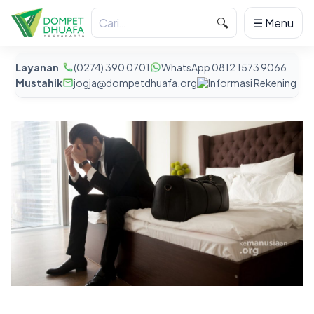
🔍
☰ Menu
Layanan
(0274) 390 0701
WhatsApp 0812 1573 9066
Mustahik
jogja@dompetdhuafa.org
Informasi Rekening