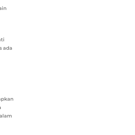
ain
ti
s ada
iapkan
a
dalam