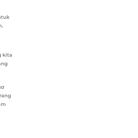
ntuk
n.
 kita
ang
sa
orang
lam