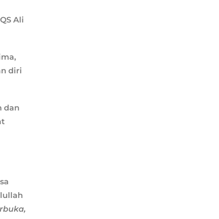
QS Ali
ima,
n diri
n dan
at
asa
lullah
erbuka,