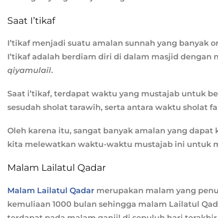
Saat I’tikaf
I’tikaf menjadi suatu amalan sunnah yang banyak or
I’tikaf adalah berdiam diri di dalam masjid dengan
qiyamulail
.
Saat i’tikaf, terdapat waktu yang mustajab untuk b
sesudah sholat tarawih, serta antara waktu sholat f
Oleh karena itu, sangat banyak amalan yang dapat k
kita melewatkan waktu-waktu mustajab ini untuk 
Malam Lailatul Qadar
Malam Lailatul Qadar
merupakan malam yang penuh
kemuliaan 1000 bulan sehingga malam Lailatul Qada
terdapat pada malam ganjil di sepuluh hari terakhi