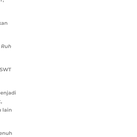
kan
n Ruh
h SWT
menjadi
,
 lain
penuh