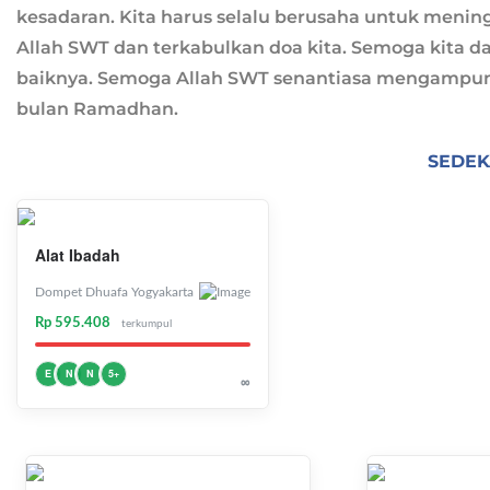
kesadaran. Kita harus selalu berusaha untuk mening
Allah SWT dan terkabulkan doa kita. Semoga kita 
baiknya. Semoga Allah SWT senantiasa mengampuni
bulan Ramadhan.
SEDEK
Alat Ibadah
Dompet Dhuafa Yogyakarta
Rp 595.408
terkumpul
E
N
N
5+
∞