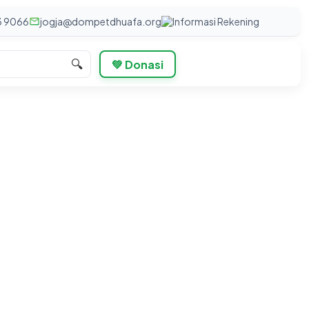
3 9066
jogja@dompetdhuafa.org
Informasi Rekening
🔍
💚 Donasi