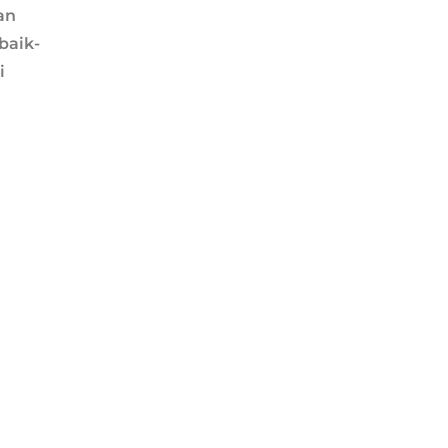
an
baik-
i