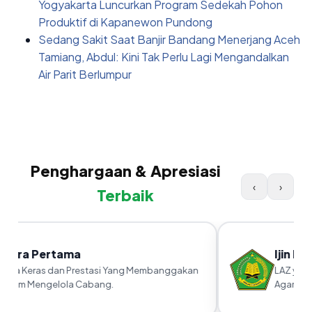
Yogyakarta Luncurkan Program Sedekah Pohon
Produktif di Kapanewon Pundong
Sedang Sakit Saat Banjir Bandang Menerjang Aceh
Tamiang, Abdul: Kini Tak Perlu Lagi Mengandalkan
Air Parit Berlumpur
Penghargaan & Apresiasi
‹
›
Terbaik
uara Pertama
Ijin Ka
rja Keras dan Prestasi Yang Membanggakan
LAZ yang 
alam Mengelola Cabang.
Agama RI