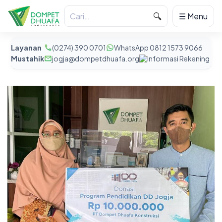
🔍
☰ Menu
Layanan
(0274) 390 0701
WhatsApp 0812 1573 9066
Mustahik
jogja@dompetdhuafa.org
Informasi Rekening