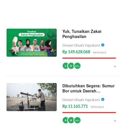
Yuk, Tunaikan Zakat
Penghasilan
Dompet Dhuafa Yogyakarta
Rp 149.628.068
terkumpul
L
D
∞
271+
Dibutuhkan Segera: Sumur
Bor untuk Daerah
Kekeringan
Dompet Dhuafa Yogyakarta
Rp 11.165.771
terkumpul
A
H
∞
157+