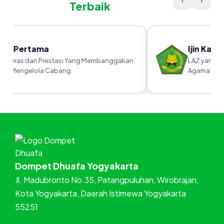
‹
›
Terbaik
ra Pertama
Ijin Kanw
 Keras dan Prestasi Yang Membanggakan
LAZ yang sud
m Mengelola Cabang.
Agama RI
Dompet Dhuafa Yogyakarta
Jl. Madubronto No.35, Patangpuluhan, Wirobrajan,
Kota Yogyakarta, Daerah Istimewa Yogyakarta
55251