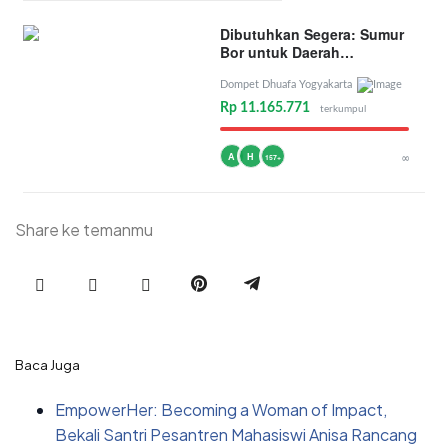
Dibutuhkan Segera: Sumur
Bor untuk Daerah
Kekeringan
Dompet Dhuafa Yogyakarta
Rp 11.165.771
terkumpul
A
H
∞
157+
Share ke temanmu
Baca Juga
EmpowerHer: Becoming a Woman of Impact,
Bekali Santri Pesantren Mahasiswi Anisa Rancang