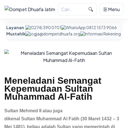
🔍
☰ Menu
Layanan
(0274) 390 0701
WhatsApp 0812 1573 9066
Mustahik
jogja@dompetdhuafa.org
Informasi Rekening
Meneladani Semangat
Kepemudaan Sultan
Muhammad Al-Fatih
Sultan Mehmed II atau juga
dikenal Sultan Muhammad Al Fatih (30 Maret 1432 – 3
Mei 1481), beliau adalah Sultan yang memerintah di