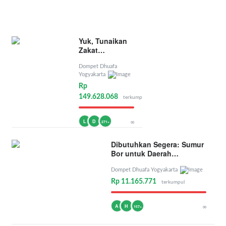
Yuk, Tunaikan
Zakat
Penghasilan
Dompet Dhuafa
Yogyakarta
Rp
149.628.068
terkumpul
L
D
∞
271+
Dibutuhkan Segera: Sumur
Bor untuk Daerah
Kekeringan
Dompet Dhuafa Yogyakarta
Rp 11.165.771
terkumpul
A
H
∞
157+