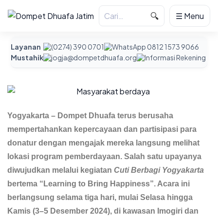
🔍
☰ Menu
Layanan
(0274) 390 0701
WhatsApp 0812 1573 9066
Mustahik
jogja@dompetdhuafa.org
Informasi Rekening
Yogyakarta – Dompet Dhuafa terus berusaha
mempertahankan kepercayaan dan partisipasi para
donatur dengan mengajak mereka langsung melihat
lokasi program pemberdayaan. Salah satu upayanya
diwujudkan melalui kegiatan
Cuti Berbagi Yogyakarta
bertema “Learning to Bring Happiness”. Acara ini
berlangsung selama tiga hari, mulai Selasa hingga
Kamis (3–5 Desember 2024), di kawasan Imogiri dan