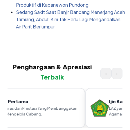
Produktif di Kapanewon Pundong
Sedang Sakit Saat Banjir Bandang Menerjang Aceh
Tamiang, Abdul: Kini Tak Perlu Lagi Mengandalkan
Air Parit Berlumpur
Penghargaan & Apresiasi
‹
›
Terbaik
ra Pertama
Ijin Kanwi
 Keras dan Prestasi Yang Membanggakan
LAZ yang sud
m Mengelola Cabang.
Agama RI