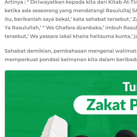
Artinya : “ Diriwayatkan kepada kita dari Kitab At-T
ketika ada seseorang yang mendatangi Rasulullaj S
itu, berikanlah saya bekal,’ kata sahabat tersebut
Ya Rasulullah,’ “ Wa Ghafara dzanbaka,’ imbuh Rasu
tersebut,’ Wa yassara lakal khaira haitsuma kunta,’
Sahabat demikian, pembahasan mengenai walimatus
memperkuat pondasi keimanan kita dalam beribada