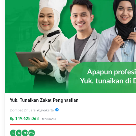
Yuk, Tunaikan Zakat Penghasilan
Dompet Dhuafa Yogyakarta
Rp 149.628.068
terkumpul
L
D
M
271+