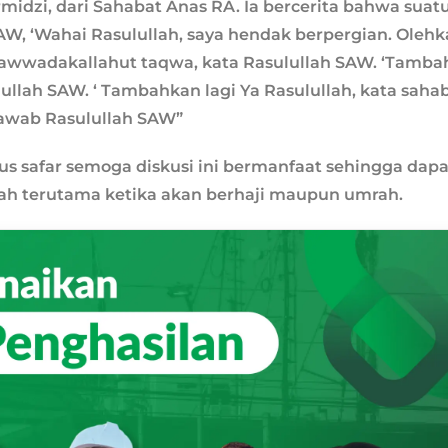
irmidzi, dari Sahabat Anas RA. Ia bercerita bahwa suat
AW, ‘Wahai Rasulullah, saya hendak berpergian. Oleh
.’ Zawwadakallahut taqwa, kata Rasulullah SAW. ‘Tamb
lullah SAW. ‘ Tambahkan lagi Ya Rasulullah, kata saha
 jawab Rasulullah SAW”
 safar semoga diskusi ini bermanfaat sehingga dapa
h terutama ketika akan berhaji maupun umrah.