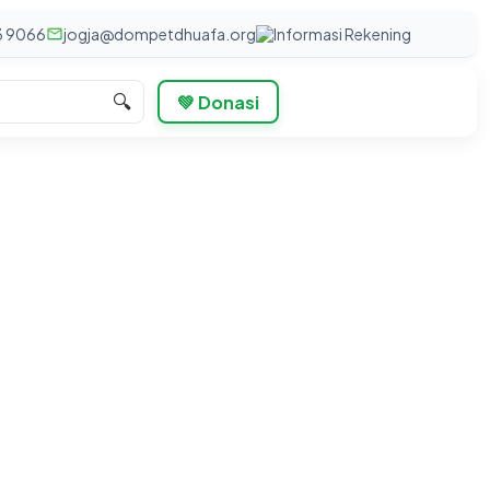
3 9066
jogja@dompetdhuafa.org
Informasi Rekening
🔍
💚 Donasi