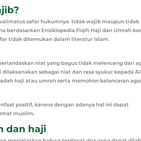
jib?
 walimatus safar hukumnya tidak wajib maupun tidak
ana berdasarkan Ensiklopedia Fiqih Haji dan Umrah ka
ar tidak ditemukan dalam literatur Islam.
 berlandaskan niat yang bagus tidak melenceng dari 
 dilaksanakan sebagai niat dan rasa syukur kepada Al
adah haji atau umrah serta memohon kelancaran aga
nfaat positif, karena dengan adanya hal ini dapat
umat muslim.
 dan haji
wan menjelaskan bahwa terdapat doa yang dapat dilaf