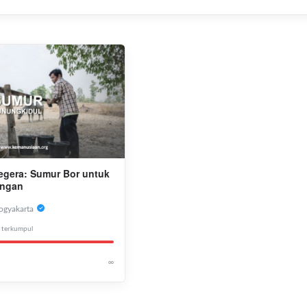
egera: Sumur Bor untuk
ingan
ogyakarta
terkumpul
∞