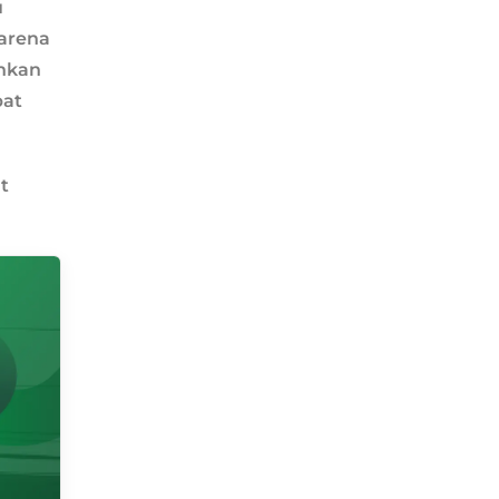
u
karena
ahkan
bat
t