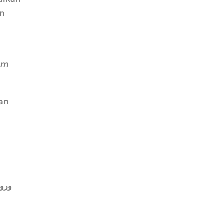
an
am
nan
ورو: