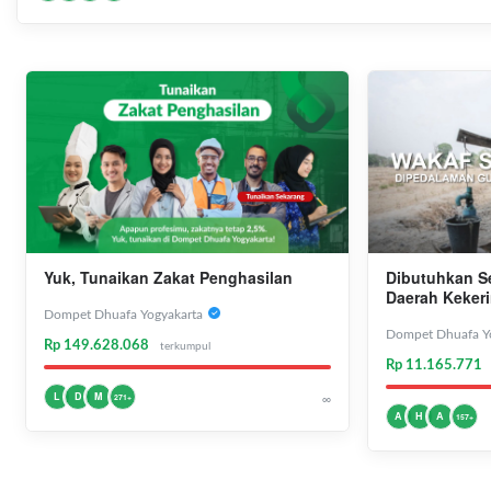
Yuk, Tunaikan Zakat Penghasilan
Dibutuhkan S
Daerah Keker
Dompet Dhuafa Yogyakarta
Dompet Dhuafa Y
Rp 149.628.068
terkumpul
Rp 11.165.771
L
D
M
∞
271+
A
H
A
157+