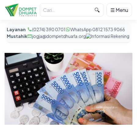
🔍
☰ Menu
Layanan
(0274) 390 0701
WhatsApp 0812 1573 9066
Mustahik
jogja@dompetdhuafa.org
Informasi Rekening