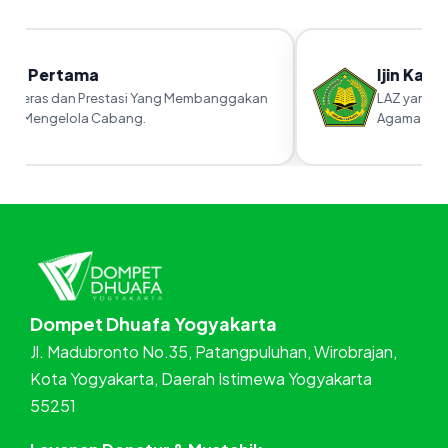
ra Pertama
Ijin Kanwi
 Keras dan Prestasi Yang Membanggakan
LAZ yang sud
m Mengelola Cabang.
Agama RI
Dompet Dhuafa Yogyakarta
Jl. Madubronto No.35, Patangpuluhan, Wirobrajan,
Kota Yogyakarta, Daerah Istimewa Yogyakarta
55251