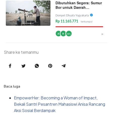
Dibutuhkan Segera: Sumur
Bor untuk Daerah
Kekeringan
Dompet Dhuafa Yogyakarta
Rp 11.165.771
terkumpul
A
H
∞
157+
Share ke temanmu
Baca Juga
EmpowerHer: Becoming a Woman of Impact,
Bekali Santri Pesantren Mahasiswi Anisa Rancang
Aksi Sosial Berdampak