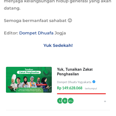
menjaga kelangsungan hidup generasi yang akan
datang.
Semoga bermanfaat sahabat 🙂
Editor:
Dompet Dhuafa
Jogja
Yuk Sedekah!
Yuk, Tunaikan Zakat
Penghasilan
Dompet Dhuafa Yogyakarta
Rp 149.628.068
terkumpul
L
D
∞
271+