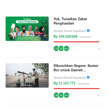
Yuk, Tunaikan Zakat
Penghasilan
Dompet Dhuafa Yogyakarta
Rp 149.628.068
terkumpul
L
D
∞
271+
Dibutuhkan Segera: Sumur
Bor untuk Daerah
Kekeringan
Dompet Dhuafa Yogyakarta
Rp 11.165.771
terkumpul
A
H
∞
157+