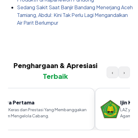
Sedang Sakit Saat Banjir Bandang Menerjang Aceh
Tamiang, Abdul: Kini Tak Perlu Lagi Mengandalkan
Air Parit Berlumpur
Penghargaan & Apresiasi
‹
›
Terbaik
uara Pertama
Ijin Ka
rja Keras dan Prestasi Yang Membanggakan
LAZ yang s
lam Mengelola Cabang.
Agama RI