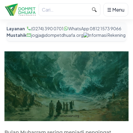
🔍
☰ Menu
Layanan
(0274) 390 0701
WhatsApp 0812 1573 9066
Mustahik
jogja@dompetdhuafa.org
Informasi Rekening
Bulan Muharram sering menjadi pengingat