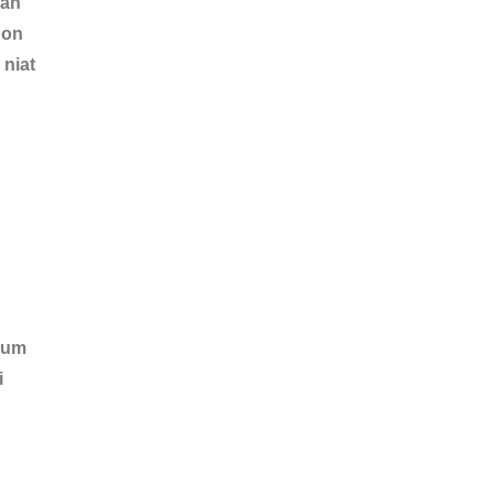
kan
hon
niat
lum
i