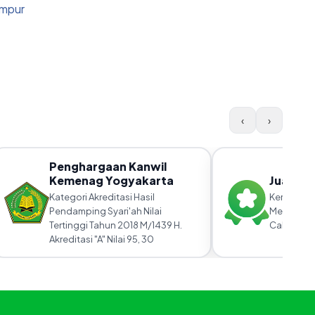
umpur
‹
›
Penghargaan Kanwil
Kemenag Yogyakarta
Juara Pe
Kategori Akreditasi Hasil
Kerja Keras 
Pendamping Syari'ah Nilai
Membangga
Tertinggi Tahun 2018 M/1439 H.
Cabang.
Akreditasi "A" Nilai 95, 30