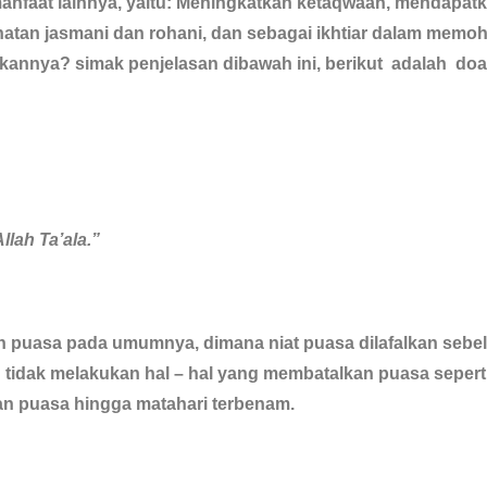
manfaat lainnya, yaitu: Meningkatkan ketaqwaan, mendapat
hatan jasmani dan rohani, dan sebagai ikhtiar dalam memo
annya? simak penjelasan dibawah ini, berikut adalah doa 
llah Ta’ala.”
n puasa pada umumnya, dimana niat puasa dilafalkan sebe
an tidak melakukan hal – hal yang membatalkan puasa sepert
an puasa hingga matahari terbenam.