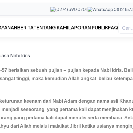
(0274) 390 0701
WhatsApp 0812 157
AYANAN
BERITA
TENTANG KAMI
LAPORAN PUBLIK
FAQ
57 berisikan sebuah pujian – pujian kepada Nabi Idris. Bel
 sangat tinggi, maka kemudian Allah angkat beliau ketempa
 keturunan keenam dari Nabi Adam dengan nama asli Khan
au menjadi seseorang yang pertama kali dapat menjinakan k
eorang yang pertama kali dapat menulis serta membaca. Sela
yu dari Allah melalui malaikat Jibril ketika usianya mengin