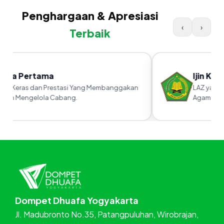
Penghargaan & Apresiasi
‹
›
Terbaik
ra Pertama
Ijin Kanw
 Keras dan Prestasi Yang Membanggakan
LAZ yang sud
m Mengelola Cabang.
Agama RI
Dompet Dhuafa Yogyakarta
Jl. Madubronto No.35, Patangpuluhan, Wirobrajan,