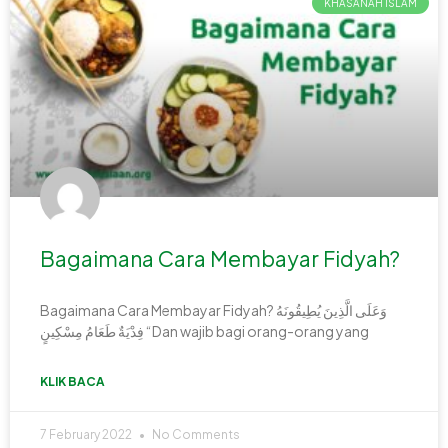
KHASANAH ISLAM
Bagaimana Cara Membayar Fidyah?
Bagaimana Cara Membayar Fidyah? وَعَلَى الَّذِينَ يُطِيقُونَهُ
فِدْيَةٌ طَعَامُ مِسْكِينٍ “Dan wajib bagi orang-orang yang
KLIK BACA
7 February 2022
No Comments