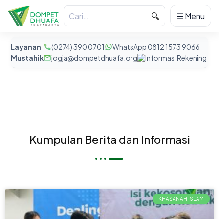
🔍
☰ Menu
Layanan
(0274) 390 0701
WhatsApp 0812 1573 9066
Mustahik
jogja@dompetdhuafa.org
Informasi Rekening
Kumpulan Berita dan Informasi
KHASANAH ISLAM