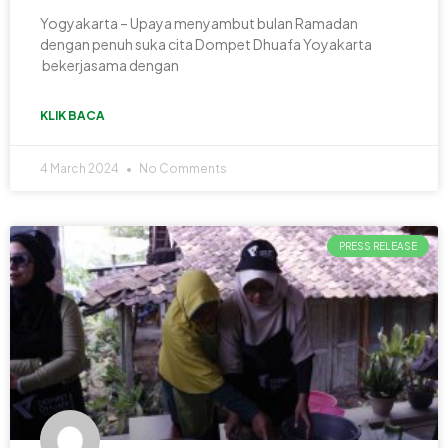
Yogyakarta – Upaya menyambut bulan Ramadan
dengan penuh suka cita Dompet Dhuafa Yoyakarta
bekerjasama dengan
KLIK BACA
4 March 2024
No Comments
PRESS RELEASE