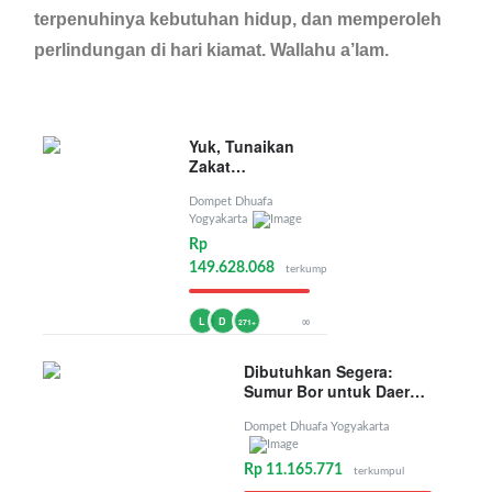
terpenuhinya kebutuhan hidup, dan memperoleh
perlindungan di hari kiamat. Wallahu a’lam.
Yuk, Tunaikan
Zakat
Penghasilan
Dompet Dhuafa
Yogyakarta
Rp
149.628.068
terkumpul
∞
L
D
271+
Dibutuhkan Segera:
Sumur Bor untuk Daerah
Kekeringan
Dompet Dhuafa Yogyakarta
Rp 11.165.771
terkumpul