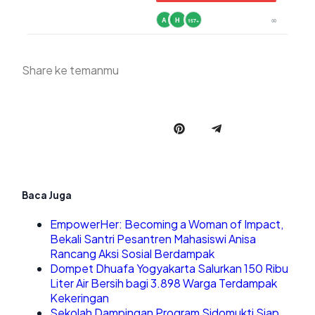
∞
A
H
157+
Share ke temanmu
Baca Juga
EmpowerHer: Becoming a Woman of Impact,
Bekali Santri Pesantren Mahasiswi Anisa
Rancang Aksi Sosial Berdampak
Dompet Dhuafa Yogyakarta Salurkan 150 Ribu
Liter Air Bersih bagi 3.898 Warga Terdampak
Kekeringan
Sekolah Dampingan Program Sidomukti Siap