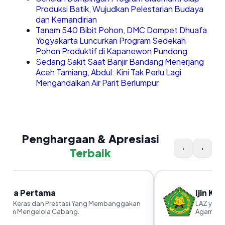
Produksi Batik, Wujudkan Pelestarian Budaya
dan Kemandirian
Tanam 540 Bibit Pohon, DMC Dompet Dhuafa
Yogyakarta Luncurkan Program Sedekah
Pohon Produktif di Kapanewon Pundong
Sedang Sakit Saat Banjir Bandang Menerjang
Aceh Tamiang, Abdul: Kini Tak Perlu Lagi
Mengandalkan Air Parit Berlumpur
Penghargaan & Apresiasi
‹
›
Terbaik
uara Pertama
Ijin Ka
rja Keras dan Prestasi Yang Membanggakan
LAZ yang s
lam Mengelola Cabang.
Agama RI