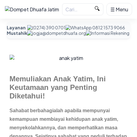
🔍
☰ Menu
Layanan
(0274) 390 0701
WhatsApp 0812 1573 9066
Mustahik
jogja@dompetdhuafa.org
Informasi Rekening
Memuliakan Anak Yatim, Ini
Keutamaan yang Penting
Diketahui!
Sahabat berbahagialah apabila mempunyai
kemampuan membiayai kehidupan anak yatim,
menyekolahkannya, dan memperhatikan masa
depannya. Sejatinya sahabat yang peduli terhadap