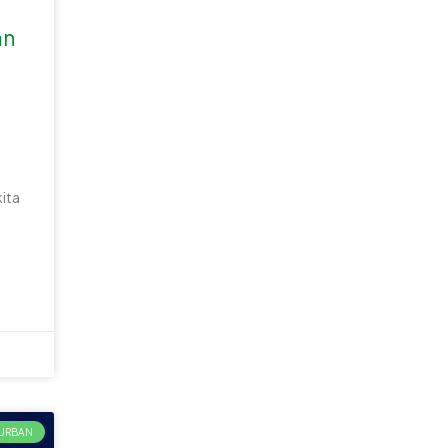
an
ita
URBAN