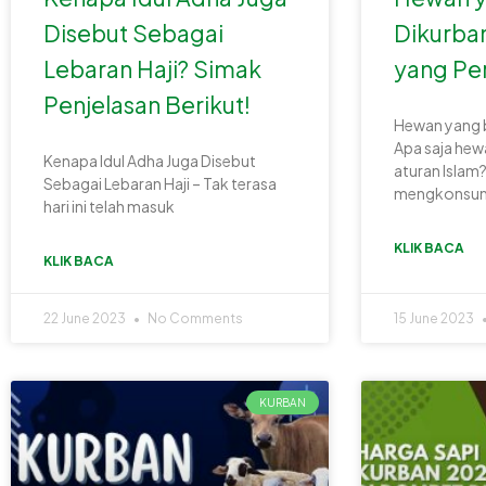
Disebut Sebagai
Dikurban
Lebaran Haji? Simak
yang Pe
Penjelasan Berikut!
Hewan yang 
Apa saja he
Kenapa Idul Adha Juga Disebut
aturan Islam
Sebagai Lebaran Haji – Tak terasa
mengkonsu
hari ini telah masuk
KLIK BACA
KLIK BACA
22 June 2023
No Comments
15 June 2023
KURBAN