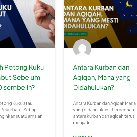
h Potong Kuku
Antara Kurban dan
but Sebelum
Aqiqah, Mana yang
Disembelih?
Didahulukan?
tong Kuku atau
Antara Kurban dan Aqiqah Mana
 Pekurban – Setiap
yang didahulukan – Perbedaan
nginkan suatu amalan
antara kurban dan aqiqah terus
menjadi