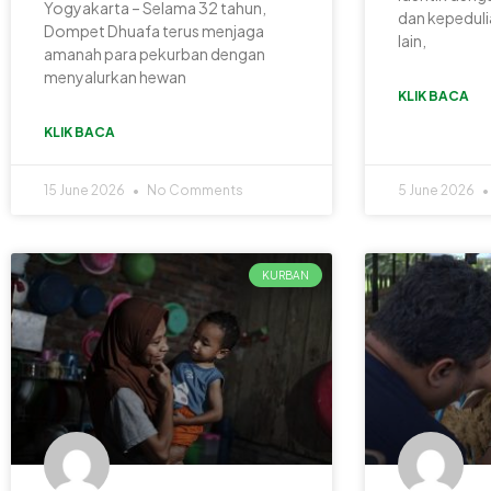
Yogyakarta – Selama 32 tahun,
dan kepedulia
Dompet Dhuafa terus menjaga
lain,
amanah para pekurban dengan
menyalurkan hewan
KLIK BACA
KLIK BACA
15 June 2026
No Comments
5 June 2026
KURBAN