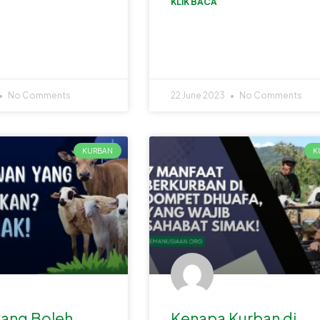
KLIK BACA
No Comments
22 June 2023
No Comments
KURBAN
K
ang Boleh
Kenapa Kurban di