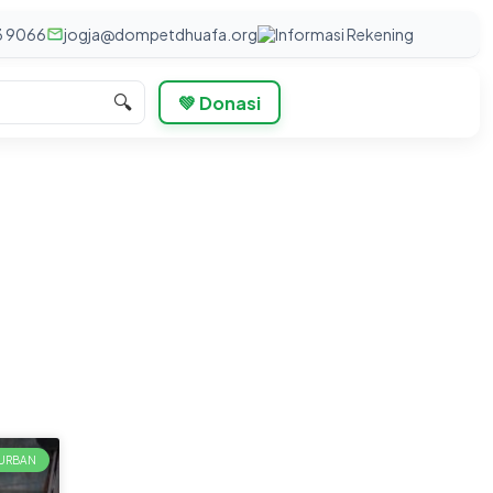
3 9066
jogja@dompetdhuafa.org
Informasi Rekening
🔍
💚 Donasi
URBAN