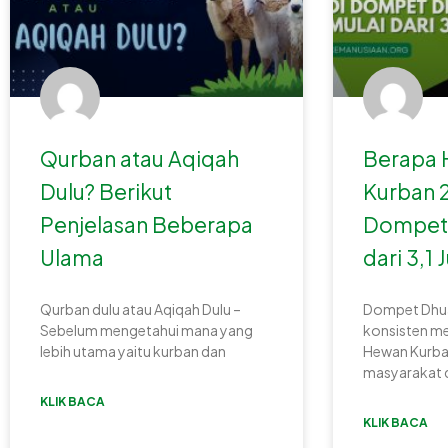
Qurban atau Aqiqah
Berapa 
Dulu? Berikut
Kurban 
Penjelasan Beberapa
Dompet 
Ulama
dari 3,1 
Qurban dulu atau Aqiqah Dulu –
Dompet Dhuaf
Sebelum mengetahui mana yang
konsisten m
lebih utama yaitu kurban dan
Hewan Kurba
masyarakat 
KLIK BACA
KLIK BACA