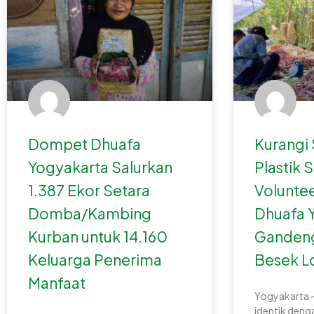
Dompet Dhuafa
Kurangi
Yogyakarta Salurkan
Plastik 
1.387 Ekor Setara
Volunte
Domba/Kambing
Dhuafa 
Kurban untuk 14.160
Gandeng
Keluarga Penerima
Besek L
Manfaat
Yogyakarta 
identik den