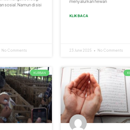
menyalurkan hewan
n sosial. Namun di sisi
KLIK BACA
No Comments
23 June 2025
No Comments
KURBAN
K