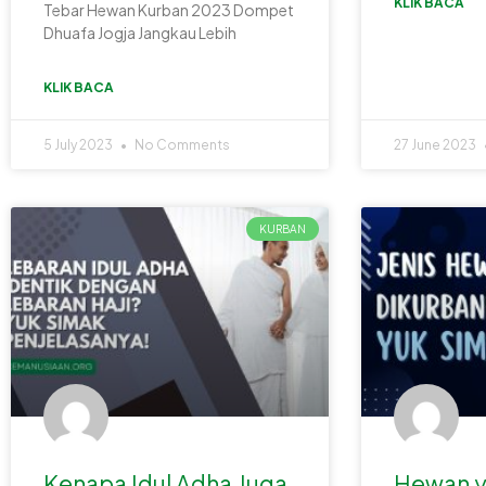
KLIK BACA
Tebar Hewan Kurban 2023 Dompet
Dhuafa Jogja Jangkau Lebih
KLIK BACA
5 July 2023
No Comments
27 June 2023
KURBAN
Kenapa Idul Adha Juga
Hewan y