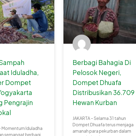
 Sampah
Berbagi Bahagia Di
Saat Iduladha,
Pelosok Negeri,
er Dompet
Dompet Dhuafa
Yogyakarta
Distribusikan 36.709
 Pengrajin
Hewan Kurban
okal
JAKARTA – Selama 31 tahun
Dompet Dhuafa terus menjaga
– Momentum Iduladha
amanah para pekurban dalam
gan semangat berbagi