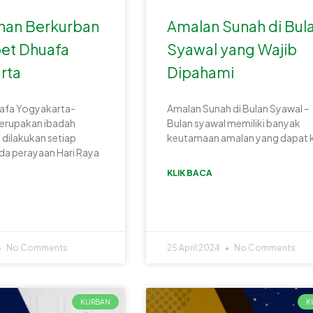
ihan Berkurban
Amalan Sunah di Bul
et Dhuafa
Syawal yang Wajib
rta
Dipahami
afa Yogyakarta-
Amalan Sunah di Bulan Syawal –
erupakan ibadah
Bulan syawal memiliki banyak
 dilakukan setiap
keutamaan amalan yang dapat k
da perayaan Hari Raya
KLIK BACA
No Comments
25 April 2024
No Comments
KURBAN
K