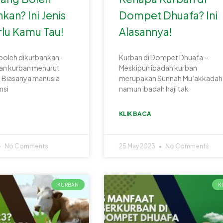
kan? Ini Jenis
Dompet Dhuafa? Ini
rlu Kamu Tau!
Alasannya!
boleh dikurbankan –
Kurban di Dompet Dhuafa –
wan kurban menurut
Meskipun ibadah kurban
? Biasanya manusia
merupakan Sunnah Mu’akkadah
msi
namun ibadah haji tak
KLIK BACA
No Comments
25 May 2023
No Comments
KURBAN
K