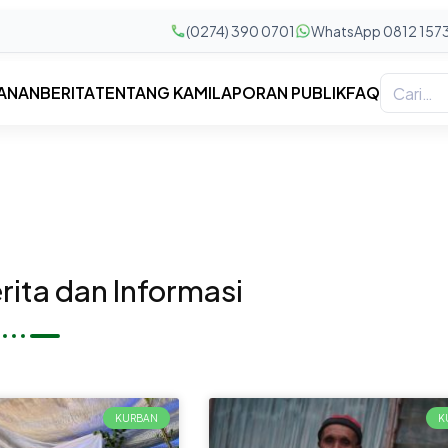
(0274) 390 0701
WhatsApp 0812 157
ANAN
BERITA
TENTANG KAMI
LAPORAN PUBLIK
FAQ
ita dan Informasi
KURBAN
K