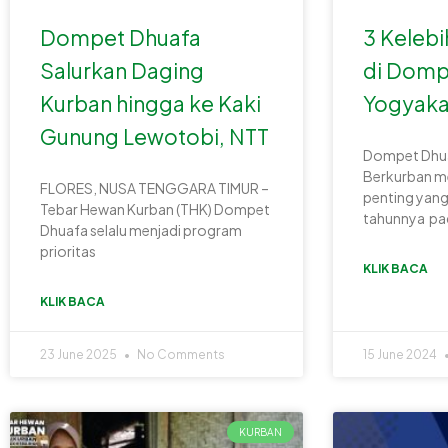
Dompet Dhuafa
3 Keleb
Salurkan Daging
di Domp
Kurban hingga ke Kaki
Yogyaka
Gunung Lewotobi, NTT
Dompet Dhu
Berkurban m
FLORES, NUSA TENGGARA TIMUR –
penting yang
Tebar Hewan Kurban (THK) Dompet
tahunnya pa
Dhuafa selalu menjadi program
prioritas
KLIK BACA
KLIK BACA
23 June 2025
No Comments
15 June 2024
KURBAN