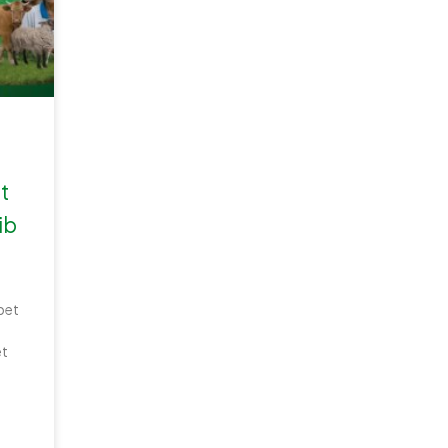
t
ib
pet
et