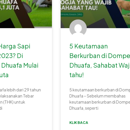
Harga Sapi
5 Keutamaan
2023? Di
Berkurban di Dompe
Dhuafa Mulai
Dhuafa, Sahabat Waj
Juta
tahu!
a lebih dari 29 tahun
5 keutamaan berkurban di Dom
elaksanakan Tebar
Dhuafa – Sebelum membahas
n (THK) untuk
keutamaan berkurban di Domp
di
Dhuafa, seperti
KLIK BACA